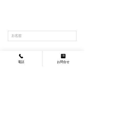
等に関する中小受託事
られる労務費を著し
中小受託事業者に対
FAX：029-225-1158
業者に対する配慮につ
下回るおそれのある
する配慮について
〒310-0062 茨城県水戸市大町3-1-22
いて
引事例集について」 
(一般社団法人茨城県建設業協会 業務課)
設工事の取引当事者
お名前
おいては、少なくと
本事例集で示した事
は建設業法上問 題と
り得ることに十分留
メールアドレス
し、適正な労務費が
保された取引に努め
電話
お問合せ
いただきま すようお
件名
いいたします。 通常
要と認められる労務
を著しく下回るおそ
のある取引事例集
メッセージ