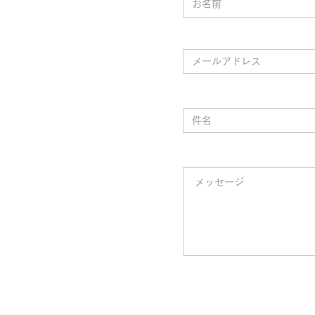
中小受託事業者に対する配慮につ
務費
いて
取引
メールアドレス
の取
とも
業法
分留
件名
士会
れた
よう
要と
メッセージ
回る
22
課)