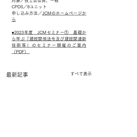
対象／技士会会員、一般
CPDS／8ユニット
申し込み方法／
JCMのホームページか
ら
●2023年度　JCMセミナー①　基礎か
ら学ぶ「建設関係法令及び建設関連新
技術等」のセミナー開催のご案内
（PDF） 
すべて表示
最新記事