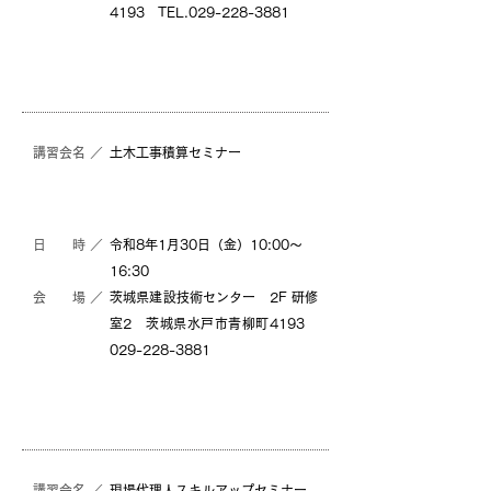
4193 TEL.029-228-3881
詳細
詳細（PDF）
（PDF）
講習会名 ／
土木工事積算セミナー
日 時 ／
令和8年1月30日（金）10:00～
16:30
会 場 ／
茨城県建設技術センター 2F 研修
室2 茨城県水戸市青柳町4193
029-228-3881
詳細
詳細（PDF）
（PDF）
講習会名 ／
現場代理人スキルアップセミナー