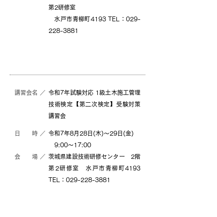
第2研修室
水戸市青柳町4193 TEL：029-
228-3881
詳細
詳細（PDF）
（PDF）
講習会名 ／
令和7年試験対応 1級土木施工管理
技術検定【第二次検定】受験対策
講習会
日 時 ／
令和7年8月28日(木)〜29日(金)
9:00～17:00
会 場 ／
茨城県建設技術研修センター 2階
第2研修室 水戸市青柳町4193
TEL：029-228-3881
詳細
詳細（PDF）
（PDF）