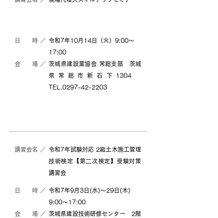
日 時 ／
令和7年10月14日（火）9:00～
17:00
会 場 ／
茨城県建設業協会 常総支部 茨城
県常総市新石下1304
TEL.0297-42-2203
詳細
詳細（PDF）
（PDF）
講習会名 ／
令和7年試験対応 2級土木施工管理
技術検定【第二次検定】受験対策
講習会
日 時 ／
令和7年9月3日(水)〜29日(木)
9:00～17:00
会 場 ／
茨城県建設技術研修センター 2階